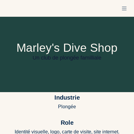
Se rendre au contenu
Marley's Dive Shop
Un club de plongée familliale
Industrie
Plongée
Role
Identité visuelle, logo, carte de visite, site internet.