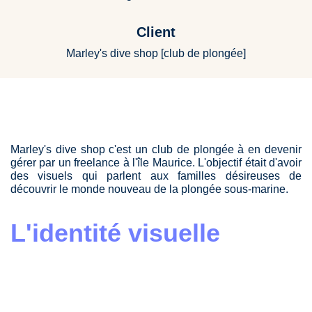
Client
Marley's dive shop [club de plongée]
Marley's dive shop c'est un club de plongée à en devenir
gérer par un freelance à l'île Maurice. L'objectif était d'avoir
des visuels qui parlent aux familles désireuses de
découvrir le monde nouveau de la plongée sous-marine.
L'identité visuelle
✔
Familliale
– Des typographies rondes et des couleurs
rappelant les équipements de plongée fluo que l'on peut
facilement retrouver pour les enfants.